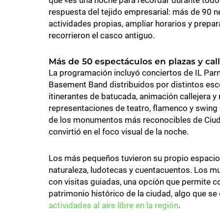
que «es una noche para recordar durante todo 
respuesta del tejido empresarial: más de 90 n
actividades propias, ampliar horarios y prepar
recorrieron el casco antiguo.
Más de 50 espectáculos en plazas y cal
La programación incluyó conciertos de IL Parn
Basement Band distribuidos por distintos esc
itinerantes de batucada, animación callejera y 
representaciones de teatro, flamenco y swing e
de los monumentos más reconocibles de Ciudad
convirtió en el foco visual de la noche.
Los más pequeños tuvieron su propio espacio en
naturaleza, ludotecas y cuentacuentos. Los m
con visitas guiadas, una opción que permite c
patrimonio histórico de la ciudad, algo que s
actividades al aire libre en la región
.