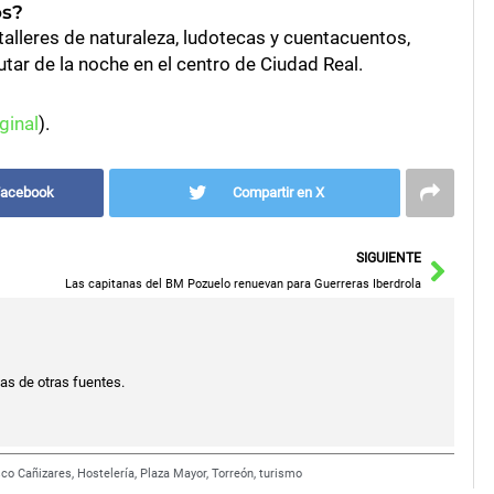
os?
, talleres de naturaleza, ludotecas y cuentacuentos,
tar de la noche en el centro de Ciudad Real.
ginal
).
Facebook
Compartir en X
Sigu
SIGUIENTE
Las capitanas del BM Pozuelo renuevan para Guerreras Iberdrola
ias de otras fuentes.
sco Cañizares
,
Hostelería
,
Plaza Mayor
,
Torreón
,
turismo