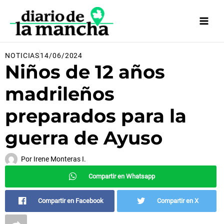
Ir
al
contenido
NOTICIAS
14/06/2024
Niños de 12 años
madrileños
preparados para la
guerra de Ayuso
Por
Irene Monteras I.
Compartir en Whatsapp
Compartir en Facebook
Compartir en X