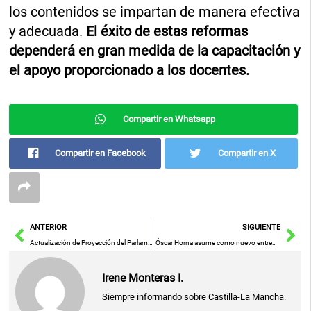
los contenidos se impartan de manera efectiva
y adecuada.
El éxito de estas reformas
dependerá en gran medida de la capacitación y
el apoyo proporcionado a los docentes.
Compartir en Whatsapp
Compartir en Facebook
Compartir en X
Ant
Sig
ANTERIOR
SIGUIENTE
Actualización de Proyección del Parlamento para las Elecciones Europeas 2024: Notas de Prensa Recientes
Óscar Horna asume como nuevo entrenador del Salesianos Puertollano
Irene Monteras I.
Siempre informando sobre Castilla-La Mancha.