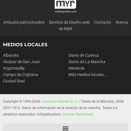
Artículos patrocinados
Servicio de Diseño web
Contacto
Acerca
de MyR
MEDIOS LOCALES
Albacete
Diario de Cuenca
Alcázar de San Juan
Diario de La Mancha
Argamasilla
Herencia
Campo de Criptana
Más medios locales...
Ciudad Real
Copyright © 1995-2024
Colorvivo Internet S.L.U.
/ Diario de la Mancha). ISSN
2531-1972. Diario de información en el corazón de la mancha. Todos los
derechos reservados. Infraestructura
cloud en Stackscale
.