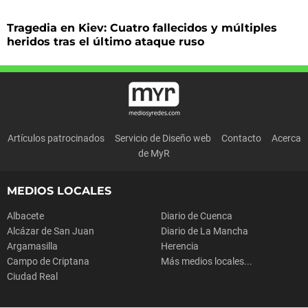
Tragedia en Kiev: Cuatro fallecidos y múltiples
heridos tras el último ataque ruso
Artículos patrocinados
Servicio de Diseño web
Contacto
Acerca
de MyR
MEDIOS LOCALES
Albacete
Diario de Cuenca
Alcázar de San Juan
Diario de La Mancha
Argamasilla
Herencia
Campo de Criptana
Más medios locales...
Ciudad Real