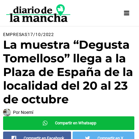
Ir
al
contenido
EMPRESAS
17/10/2022
La muestra “Degusta
Tomelloso” llega a la
Plaza de España de la
localidad del 20 al 23
de octubre
Por
Noemí
Compartir en Whatsapp
Compartir en Facebook
Compartir en X