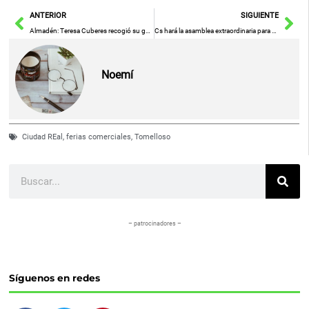
Ant
Sig
ANTERIOR
SIGUIENTE
Almadén: Teresa Cuberes recogió su galardón como Mujer Rural del año
Cs hará la asamblea extraordinaria para definir su liderazgo del 13 al 15 de enero, con la incógnita de Arrimadas
Noemí
Ciudad REal
,
ferias comerciales
,
Tomelloso
Buscar
– patrocinadores –
Síguenos en redes