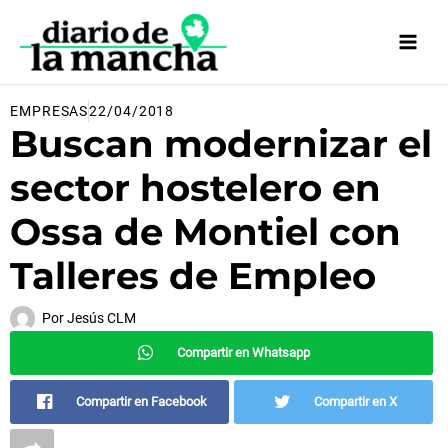
Ir
al
contenido
EMPRESAS
22/04/2018
Buscan modernizar el
sector hostelero en
Ossa de Montiel con
Talleres de Empleo
Por
Jesús CLM
Compartir en Whatsapp
Compartir en Facebook
Compartir en X