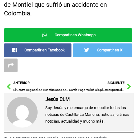
de Montiel que sufrió un accidente en
Colombia.
Compartir en Whatsapp
Compartir en Facebook
Compartir en X
Ant
Sig
ANTERIOR
SIGUIENTE
El Centro Regional de Transfusiones de Toledo recogió más de 27.200 donaciones de sangre y registró un aumento del 17 por ciento en nuevos donantes
García-Page recibió a la plusmarquista de natación Marta Martínez
Jesús CLM
Soy Jesús y me encargo de recopilar todas las
noticias de Castilla-La Mancha, noticias, últimas
noticias, actualidad y mucho más.