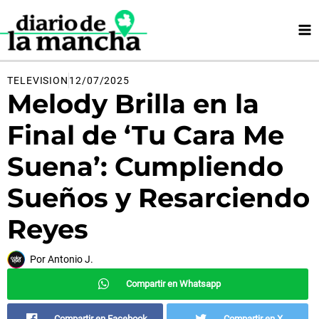
Ir
al
contenido
TELEVISION
12/07/2025
Melody Brilla en la
Final de ‘Tu Cara Me
Suena’: Cumpliendo
Sueños y Resarciendo
Reyes
Por
Antonio J.
Compartir en Whatsapp
Compartir en Facebook
Compartir en X