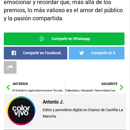
emocionar y recordar que, más allá de los
premios, lo más valioso es el amor del público
y la pasión compartida.
Compartir en Whatsapp
Compartir en Facebook
Compartir en X
Ant
Sig
ANTERIOR
SIGUIENTE
El Gobierno regional promueve ‘Vinculadas’, una exposición que resalta la labor de las mujeres de Ciudad Real desde el siglo XIX
Calendario y Ubicación: Secundaria Cuenca 2025/26
Antonio J.
Editor y periodista digital en Diarios de Castilla-La
Mancha.