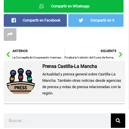
Compartir en Whatsapp
Compartir en Facebook
Compartir en X
Ant
Sig
ANTERIOR
SIGUIENTE
La Concejalía de Cooperación Internacional del Ayuntamiento de Ciudad Real visibiliza el Día Internacional de los Derechos Humanos (10 de diciembre) e invita a la reflexión bajo el lema “dignidad, libertad y justicia para todos y todas”
Finaliza la II edición del Curso de formación “Circular Replastic” en diseño e impresión 3D+mecanizado y talleres de integración social, coordinado por APROFEM en colaboración con el IMPEFE
Prensa Castilla-La Mancha
Actualidad y prensa general sobre Castilla-La
Mancha. También otras noticias desde agencias
de prensa y notas de prensa relacionadas con la
región.
Buscar