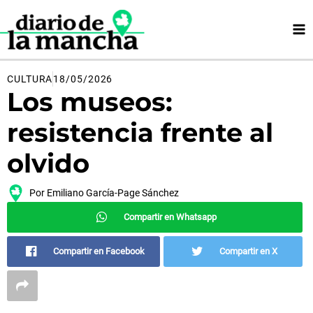
Ir
al
contenido
CULTURA
18/05/2026
Los museos:
resistencia frente al
olvido
Por
Emiliano García-Page Sánchez
Compartir en Whatsapp
Compartir en Facebook
Compartir en X