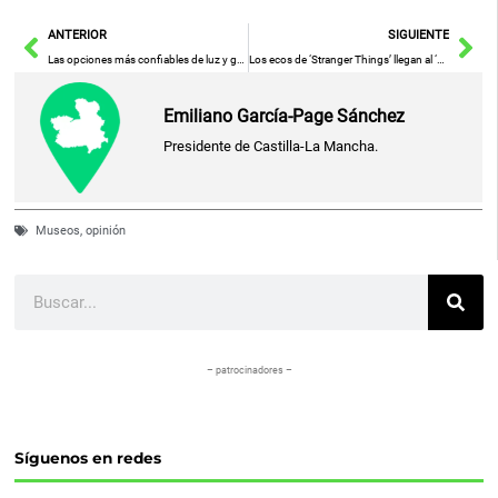
Ant
Sig
ANTERIOR
SIGUIENTE
Las opciones más confiables de luz y gas en 2026 para disfrutar de un verano sin sorpresas en tu factura
Los ecos de ‘Stranger Things’ llegan al ‘Sefarad’ para el viaje de fin de curso del ‘San Lucas’
Emiliano García-Page Sánchez
Presidente de Castilla-La Mancha.
Museos
,
opinión
Buscar
– patrocinadores –
Síguenos en redes