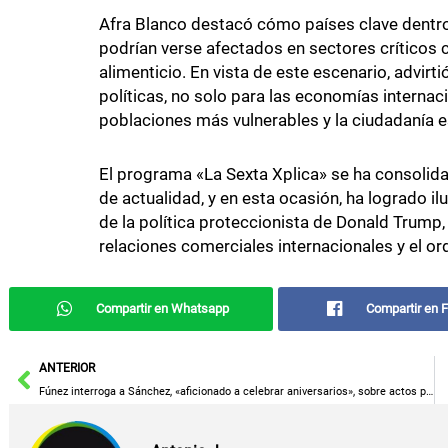
Afra Blanco destacó cómo países clave dentr
podrían verse afectados en sectores críticos c
alimenticio. En vista de este escenario, advirti
políticas, no solo para las economías internac
poblaciones más vulnerables y la ciudadanía 
El programa «La Sexta Xplica» se ha consolid
de actualidad, y en esta ocasión, ha logrado i
de la política proteccionista de Donald Trump, i
relaciones comerciales internacionales y el o
Compartir en Whatsapp
Compartir en 
Ant
ANTERIOR
Fúnez interroga a Sánchez, «aficionado a celebrar aniversarios», sobre actos por el primer año del ‘caso Koldo’