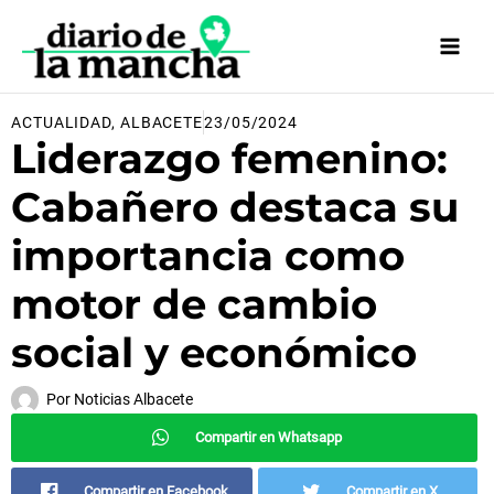
Ir
al
contenido
ACTUALIDAD
,
ALBACETE
23/05/2024
Liderazgo femenino:
Cabañero destaca su
importancia como
motor de cambio
social y económico
Por
Noticias Albacete
Compartir en Whatsapp
Compartir en Facebook
Compartir en X