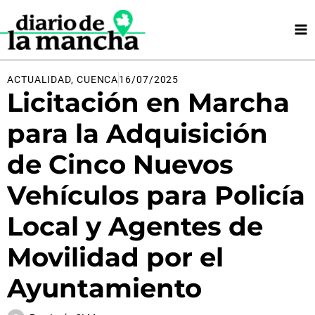
Ir
al
contenido
ACTUALIDAD
,
CUENCA
16/07/2025
Licitación en Marcha
para la Adquisición
de Cinco Nuevos
Vehículos para Policía
Local y Agentes de
Movilidad por el
Ayuntamiento