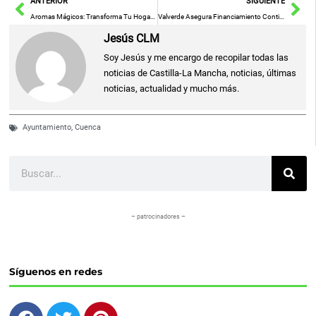
Ant
Sig
ANTERIOR
SIGUIENTE
Aromas Mágicos: Transforma Tu Hogar con Fragancias Encantadoras
Valverde Asegura Financiamiento Continuo para la Cátedra de Discapacidad durante la Graduación de la II Promoción del Título Incluye-Inserta
Jesús CLM
Soy Jesús y me encargo de recopilar todas las
noticias de Castilla-La Mancha, noticias, últimas
noticias, actualidad y mucho más.
Ayuntamiento
,
Cuenca
Buscar
– patrocinadores –
Síguenos en redes
F
T
P