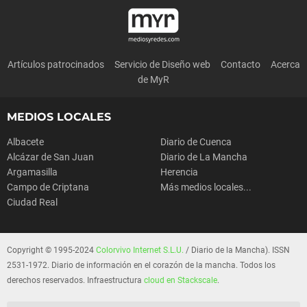
Artículos patrocinados
Servicio de Diseño web
Contacto
Acerca
de MyR
MEDIOS LOCALES
Albacete
Diario de Cuenca
Alcázar de San Juan
Diario de La Mancha
Argamasilla
Herencia
Campo de Criptana
Más medios locales...
Ciudad Real
Copyright © 1995-2024
Colorvivo Internet S.L.U.
/ Diario de la Mancha). ISSN
2531-1972. Diario de información en el corazón de la mancha. Todos los
derechos reservados. Infraestructura
cloud en Stackscale
.