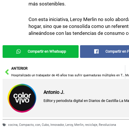
más sostenibles.
Con esta iniciativa, Leroy Merlin no solo abor
hogar, sino que se consolida como un referent
alineándose con las tendencias de consumo c
Compartir en Whatsapp
Compartir en 
Ant
ANTERIOR
Hospitalizado un trabajador de 45 años tras sufrir quemaduras múltiples en Toledo
Antonio J.
Editor y periodista digital en Diarios de Castilla-La M
cocina
,
Compacto
,
con
,
Cubo
,
Innovador
,
Leroy
,
Merlin
,
reciclaje
,
Revoluciona