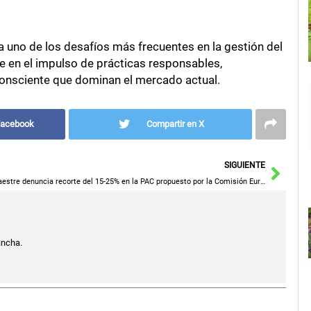
da uno de los desafíos más frecuentes en la gestión del
e en el impulso de prácticas responsables,
onsciente que dominan el mercado actual.
Facebook
Compartir en X
Sigu
SIGUIENTE
Maestre denuncia recorte del 15-25% en la PAC propuesto por la Comisión Europea con el «silencio cómplice» del PP, según el PSOE de Castilla-La Mancha
ancha.