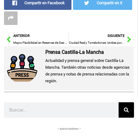
Compartir en Facebook
Compartir en X
Ant
Sig
ANTERIOR
SIGUIENTE
Mayor Flexibilidad en Reservas de Gas: Estrategia para Reducir Precios
Ciudad Real y Torrelodones: Unidas por la Figura de Manuel López Villaseñor
Prensa Castilla-La Mancha
Actualidad y prensa general sobre Castilla-La
Mancha. También otras noticias desde agencias
de prensa y notas de prensa relacionadas con la
región.
Buscar
– patrocinadores –