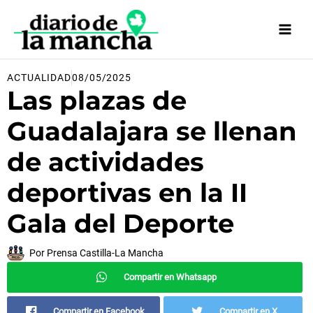
Ir
al
contenido
ACTUALIDAD
08/05/2025
Las plazas de
Guadalajara se llenan
de actividades
deportivas en la II
Gala del Deporte
Por
Prensa Castilla-La Mancha
Compartir en Whatsapp
Compartir en Facebook
Compartir en X