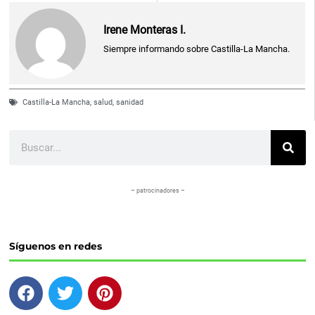
Irene Monteras I.
Siempre informando sobre Castilla-La Mancha.
Castilla-La Mancha
,
salud
,
sanidad
Buscar
– patrocinadores –
Síguenos en redes
F
T
P
a
w
i