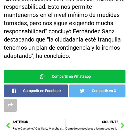
responsabilidad. Esto nos permite
mantenernos en el nivel mínimo de medidas
tomadas, pero nos sigue exigiendo mucha
responsabilidad” concluyó Fernández Sanz
destacando que “la ciudadanía esté tranquila
tenemos un plan de contingencia y lo iremos
adaptando”, ha concluido.
Compartir en Whatsapp
Compartir en Facebook
Compartir en X
Ant
Sig
ANTERIOR
SIGUIENTE
Pablo Camacho: “Castilla-La Mancha quiere ser útil a España con su Proyecto de Ley contra la ocupación ilegal de Viviendas”
Comedores escolares y los protocolos imposibles para cocinar y cuidar a los niños sin ampliación de plantillas