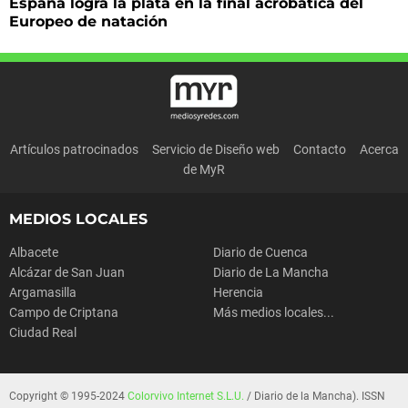
España logra la plata en la final acrobática del
Europeo de natación
Artículos patrocinados
Servicio de Diseño web
Contacto
Acerca
de MyR
MEDIOS LOCALES
Albacete
Diario de Cuenca
Alcázar de San Juan
Diario de La Mancha
Argamasilla
Herencia
Campo de Criptana
Más medios locales...
Ciudad Real
Copyright © 1995-2024
Colorvivo Internet S.L.U.
/ Diario de la Mancha). ISSN