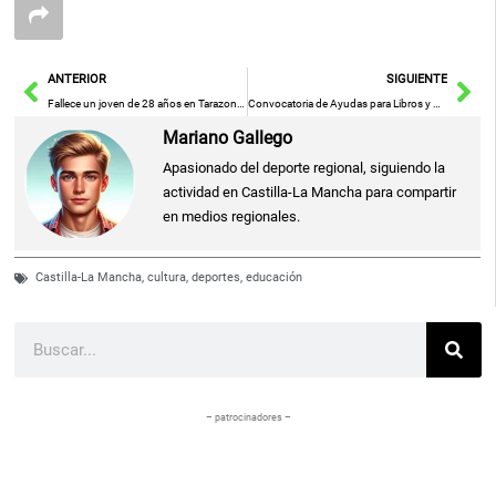
Ant
Sig
ANTERIOR
SIGUIENTE
Fallece un joven de 28 años en Tarazona de la Mancha tras ser aplastado por su coche
Convocatoria de Ayudas para Libros y Comedor Escolar Curso 25-26
Mariano Gallego
Apasionado del deporte regional, siguiendo la
actividad en Castilla-La Mancha para compartir
en medios regionales.
Castilla-La Mancha
,
cultura
,
deportes
,
educación
Buscar
– patrocinadores –