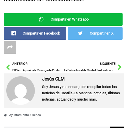
Compartir en Whatsapp
Compartir en Facebook
Compartir en X
Ant
Sig
ANTERIOR
SIGUIENTE
El Pleno Aprueba la Prórroga de Productividad y Gratificaciones Navideñas para Empleados Municipales
La Policía Local de Ciudad Real, subcampeona de España en el XXXII Campeonato ALCAZABA 2026
Jesús CLM
Soy Jesús y me encargo de recopilar todas las
noticias de Castilla-La Mancha, noticias, últimas
noticias, actualidad y mucho más.
Ayuntamiento
,
Cuenca