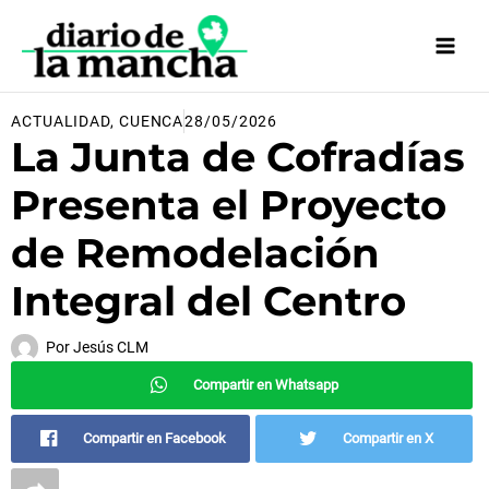
Ir
al
contenido
ACTUALIDAD
,
CUENCA
28/05/2026
La Junta de Cofradías
Presenta el Proyecto
de Remodelación
Integral del Centro
Por
Jesús CLM
Compartir en Whatsapp
Compartir en Facebook
Compartir en X