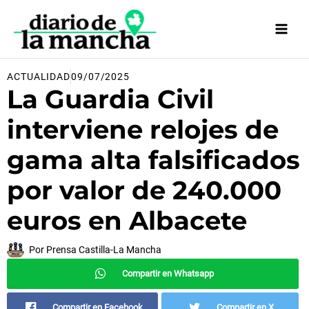
Ir
al
contenido
ACTUALIDAD
09/07/2025
La Guardia Civil
interviene relojes de
gama alta falsificados
por valor de 240.000
euros en Albacete
Por
Prensa Castilla-La Mancha
Compartir en Whatsapp
Compartir en Facebook
Compartir en X