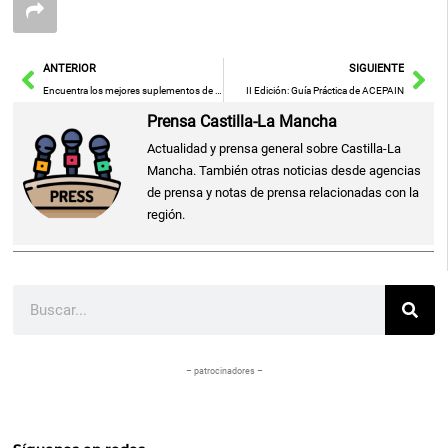
Ant
Sig
ANTERIOR
SIGUIENTE
Encuentra los mejores suplementos de belleza y cuidados esenciales para lucir radiante este verano
II Edición: Guía Práctica de ACEPAIN
Prensa Castilla-La Mancha
Actualidad y prensa general sobre Castilla-La
Mancha. También otras noticias desde agencias
de prensa y notas de prensa relacionadas con la
región.
Buscar
– patrocinadores –