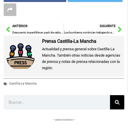
Ant
Sig
ANTERIOR
SIGUIENTE
Descuento imperdible en pack de calzoncillos Calvin Klein este Amazon Prime Day
Los bomberos continúan trabajando en la nave del polígono Ródano de Azuqueca tras el incendio del pasado viernes
Prensa Castilla-La Mancha
Actualidad y prensa general sobre Castilla-La
Mancha. También otras noticias desde agencias
de prensa y notas de prensa relacionadas con la
región.
Castilla-La Mancha
Buscar
– patrocinadores –