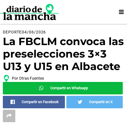
Ir
al
contenido
DEPORTE
04/06/2026
La FBCLM convoca las
preselecciones 3×3
U13 y U15 en Albacete
Por
Otras Fuentes
Compartir en Whatsapp
Compartir en Facebook
Compartir en X