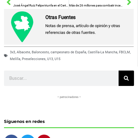
José Ángel Ruiz Felipe triunfa en el Certamen Albacete Siempre 2026 con su obra «La orilla»
Más de 26 millones para combatir incendios en Albacete
Otras Fuentes
Notas de prensa, artículo de opinión y otras
referencias de otras fuentes.
3x3
,
Albacete
,
Baloncesto
,
campeonato de España
,
Castilla-La Mancha
,
FBCLM
,
Melilla
,
Preselecciones
,
U13
,
U15
Buscar
– patrocinadores –
Síguenos en redes