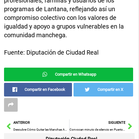
profesionales, familias y usuarios de los
programas de Lantana, reflejando así un
compromiso colectivo con los valores de
igualdad y apoyo a grupos vulnerables en la
comunidad manchega.
Fuente: Diputación de Ciudad Real
Compartir en Whatsapp
Compartir en Facebook
Compartir en X
Ant
Sig
ANTERIOR
SIGUIENTE
Descubre Cómo Quitar las Manchas Amarillas de las Axilas en Ropa Blanca de Forma Efectiva
Convocan minuto de silencio en Puertollano en señal de condena al reciente femicidio en Guadalajara