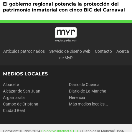
El gobierno regional potencia la protección del
patrimonio inmaterial con cinco BIC del Carnaval
Artículos patrocinados
Servicio de Diseño web
Contacto
Acerca
de MyR
MEDIOS LOCALES
Albacete
Diario de Cuenca
Alcázar de San Juan
Diario de La Mancha
Argamasilla
Herencia
Campo de Criptana
Más medios locales...
Ciudad Real
Copyright © 1995-2024
Colorvivo Internet S.L.U.
/ Diario de la Mancha). ISSN