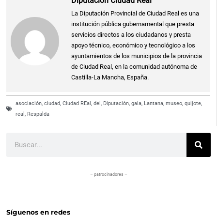
Diputación Ciudad Real
La Diputación Provincial de Ciudad Real es una
institución pública gubernamental que presta
servicios directos a los ciudadanos y presta
apoyo técnico, económico y tecnológico a los
ayuntamientos de los municipios de la provincia
de Ciudad Real, en la comunidad autónoma de
Castilla-La Mancha, España.
asociación
,
ciudad
,
Ciudad REal
,
del
,
Diputación
,
gala
,
Lantana
,
museo
,
quijote
,
real
,
Respalda
Buscar
– patrocinadores –
Síguenos en redes