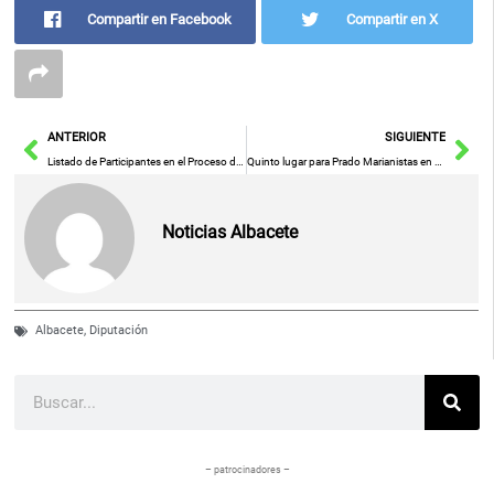
Compartir en Facebook
Compartir en X
Ant
Sig
ANTERIOR
SIGUIENTE
Listado de Participantes en el Proceso de Asignación de Destinos Provisionales para el Curso 2024/2025
Quinto lugar para Prado Marianistas en el campeonato cadete español
Noticias Albacete
Albacete
,
Diputación
Buscar
– patrocinadores –