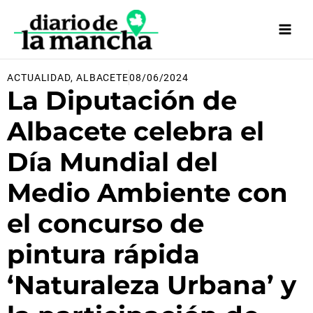
Ir
al
contenido
ACTUALIDAD
,
ALBACETE
08/06/2024
La Diputación de
Albacete celebra el
Día Mundial del
Medio Ambiente con
el concurso de
pintura rápida
‘Naturaleza Urbana’ y