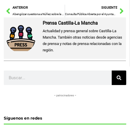
Ant
Sig
ANTERIOR
SIGUIENTE
Abengózar cuestiona a Núñez sobre la expulsión de imputados por corrupción del PP » PSOE de Castilla-La Mancha
Consulta Pública Abierta por el Ayuntamiento de Cuenca sobre la Modificación de la Ordenanza Municipal de Terrazas
Prensa Castilla-La Mancha
Actualidad y prensa general sobre Castilla-La
Mancha. También otras noticias desde agencias
de prensa y notas de prensa relacionadas con la
región.
Buscar
– patrocinadores –
Síguenos en redes