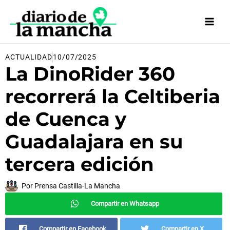
Ir
al
contenido
ACTUALIDAD
10/07/2025
La DinoRider 360
recorrerá la Celtiberia
de Cuenca y
Guadalajara en su
tercera edición
Por
Prensa Castilla-La Mancha
Compartir en Whatsapp
Compartir en Facebook
Compartir en X