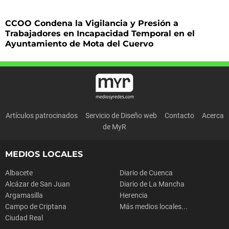
CCOO Condena la Vigilancia y Presión a
Trabajadores en Incapacidad Temporal en el
Ayuntamiento de Mota del Cuervo
Artículos patrocinados
Servicio de Diseño web
Contacto
Acerca
de MyR
MEDIOS LOCALES
Albacete
Diario de Cuenca
Alcázar de San Juan
Diario de La Mancha
Argamasilla
Herencia
Campo de Criptana
Más medios locales...
Ciudad Real