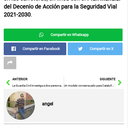
del Decenio de Acción para la Seguridad Vial
2021-2030
.
Compartir en Whatsapp
Compartir en Facebook
Compartir en X
Ant
Sig
ANTERIOR
SIGUIENTE
La Guardia Civil investiga a dos personas por caza furtiva en Almadenejos y Viso del Marqués
Un modelo consensuado para Cataluña: Satisfacción y estabilidad política
angel