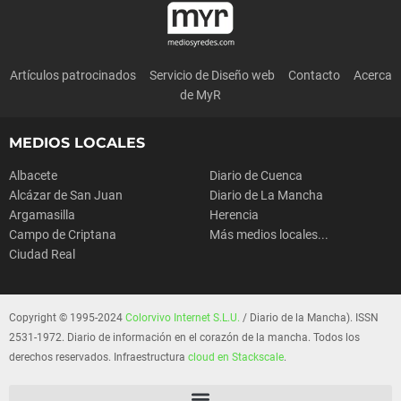
Artículos patrocinados
Servicio de Diseño web
Contacto
Acerca
de MyR
MEDIOS LOCALES
Albacete
Diario de Cuenca
Alcázar de San Juan
Diario de La Mancha
Argamasilla
Herencia
Campo de Criptana
Más medios locales...
Ciudad Real
Copyright © 1995-2024
Colorvivo Internet S.L.U.
/ Diario de la Mancha). ISSN
2531-1972. Diario de información en el corazón de la mancha. Todos los
derechos reservados. Infraestructura
cloud en Stackscale
.