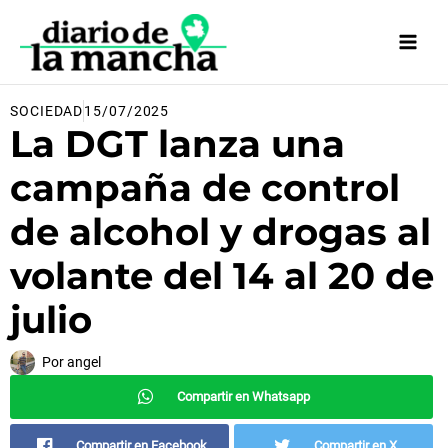
Ir
al
contenido
SOCIEDAD
15/07/2025
La DGT lanza una
campaña de control
de alcohol y drogas al
volante del 14 al 20 de
julio
Por
angel
Compartir en Whatsapp
Compartir en Facebook
Compartir en X