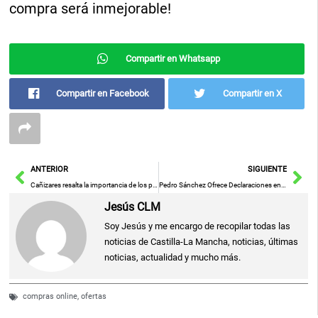
compra será inmejorable!
Compartir en Whatsapp
Compartir en Facebook
Compartir en X
Ant
Sig
ANTERIOR
SIGUIENTE
Cañizares resalta la importancia de los premios SER: «No solo ponen en valor trayectorias ejemplares, sino que también fortalecen el tejido social y cultural de Ciudad Real».
Pedro Sánchez Ofrece Declaraciones en Vivo Luego del Encuentro en el Consejo Europeo
Jesús CLM
Soy Jesús y me encargo de recopilar todas las
noticias de Castilla-La Mancha, noticias, últimas
noticias, actualidad y mucho más.
compras online
,
ofertas