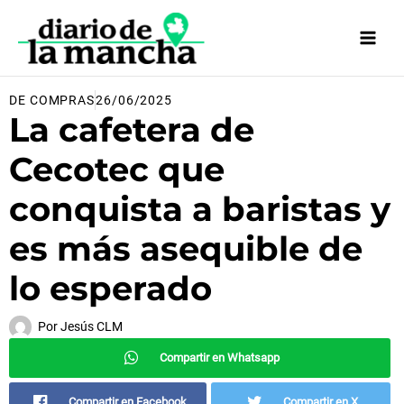
Ir
al
contenido
DE COMPRAS
26/06/2025
La cafetera de
Cecotec que
conquista a baristas y
es más asequible de
lo esperado
Por
Jesús CLM
Compartir en Whatsapp
Compartir en Facebook
Compartir en X