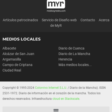
Artículos patrocinados
Servicio de Diseño web
Contacto
Acerca
de MyR
MEDIOS LOCALES
Albacete
Diario de Cuenca
Alcázar de San Juan
Diario de La Mancha
Argamasilla
Herencia
Campo de Criptana
Más medios locales...
Ciudad Real
Copyright © 1995-2024
Colorvivo Internet S.L.U.
/ Diario de la Mancha). ISSN
2531-1972. Diario de información en el corazón de la mancha. Todos los
derechos reservados. Infraestructura
cloud en Stackscale
.