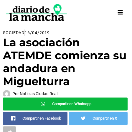
Ir
al
contenido
SOCIEDAD
16/04/2019
La asociación
ATEMDE comienza su
andadura en
Miguelturra
Por
Noticias Ciudad Real
Compartir en Whatsapp
Compartir en Facebook
Compartir en X