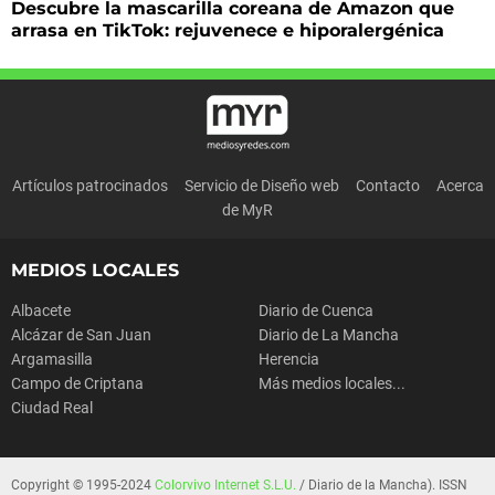
Descubre la mascarilla coreana de Amazon que
arrasa en TikTok: rejuvenece e hiporalergénica
Artículos patrocinados
Servicio de Diseño web
Contacto
Acerca
de MyR
MEDIOS LOCALES
Albacete
Diario de Cuenca
Alcázar de San Juan
Diario de La Mancha
Argamasilla
Herencia
Campo de Criptana
Más medios locales...
Ciudad Real
Copyright © 1995-2024
Colorvivo Internet S.L.U.
/ Diario de la Mancha). ISSN