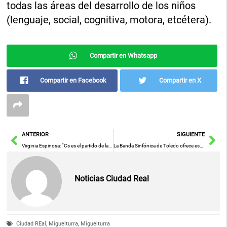
todas las áreas del desarrollo de los niños
(lenguaje, social, cognitiva, motora, etcétera).
Compartir en Whatsapp
Compartir en Facebook
Compartir en X
Ant
Sig
ANTERIOR
SIGUIENTE
Virginia Espinosa: “Cs es el partido de las mujeres, de la igualdad y del futuro”
La Banda Sinfónica de Toledo ofrece este sábado en el Teatro de Rojas con más de 40 músicos su gran concierto de Semana Santa
Noticias Ciudad Real
Ciudad REal
,
Miguelturra
,
Miguelturra