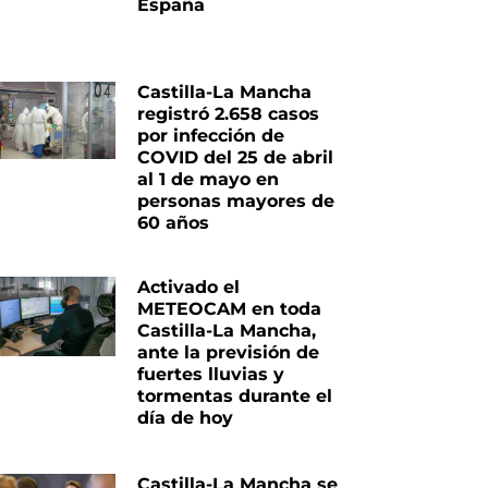
España
Castilla-La Mancha
registró 2.658 casos
por infección de
COVID del 25 de abril
al 1 de mayo en
iente
personas mayores de
60 años
Activado el
METEOCAM en toda
Castilla-La Mancha,
ante la previsión de
fuertes lluvias y
tormentas durante el
día de hoy
Castilla-La Mancha se