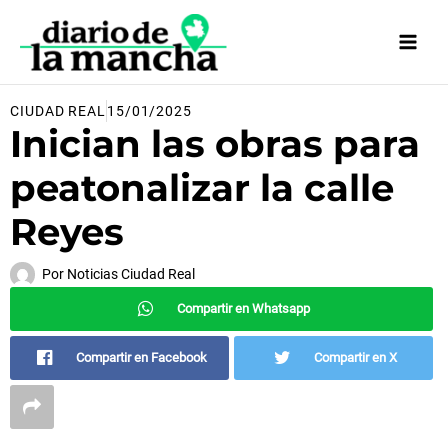
Ir
al
contenido
CIUDAD REAL
15/01/2025
Inician las obras para
peatonalizar la calle
Reyes
Por
Noticias Ciudad Real
Compartir en Whatsapp
Compartir en Facebook
Compartir en X