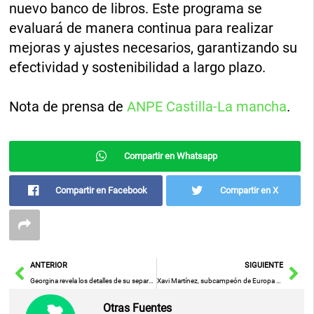
nuevo banco de libros. Este programa se
evaluará de manera continua para realizar
mejoras y ajustes necesarios, garantizando su
efectividad y sostenibilidad a largo plazo.
Nota de prensa de
ANPE Castilla-La mancha
.
Compartir en Whatsapp
Compartir en Facebook
Compartir en X
Ant
Sig
ANTERIOR
SIGUIENTE
Georgina revela los detalles de su separación de Cristiano Ronaldo sin reservas
Xavi Martínez, subcampeón de Europa de fútbol para amputados con España
Otras Fuentes