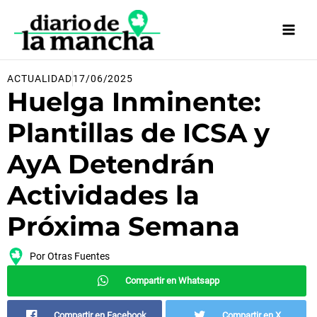
Ir
al
contenido
ACTUALIDAD
17/06/2025
Huelga Inminente:
Plantillas de ICSA y
AyA Detendrán
Actividades la
Próxima Semana
Por
Otras Fuentes
Compartir en Whatsapp
Compartir en Facebook
Compartir en X