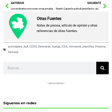
Ant
Sig
ANTERIOR
SIGUIENTE
Los sindicatos convocan once jornadas más de huelga en Fertiberia «para frenar la agresión laboral sin precedentes»
Martín Caparrós pide al periodismo «acercarse un poco más a la verdad» tras recoger el premio ‘Cátedra Manu Leguineche’
Otras Fuentes
Notas de prensa, artículo de opinión y otras
referencias de otras fuentes.
actividades
,
AyA
,
CCOO
,
Detendrán
,
huelga
,
ICSA
,
inminente
,
plantillas
,
Próxima
,
Semana
Buscar
– patrocinadores –
Síguenos en redes