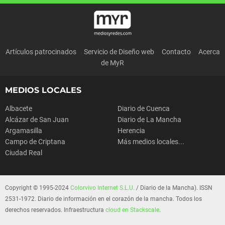
Artículos patrocinados
Servicio de Diseño web
Contacto
Acerca
de MyR
MEDIOS LOCALES
Albacete
Diario de Cuenca
Alcázar de San Juan
Diario de La Mancha
Argamasilla
Herencia
Campo de Criptana
Más medios locales...
Ciudad Real
Copyright © 1995-2024
Colorvivo Internet S.L.U.
/ Diario de la Mancha). ISSN
2531-1972. Diario de información en el corazón de la mancha. Todos los
derechos reservados. Infraestructura
cloud en Stackscale
.