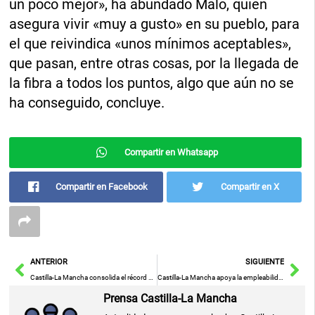
un poco mejor», ha abundado Malo, quien
asegura vivir «muy a gusto» en su pueblo, para
el que reivindica «unos mínimos aceptables»,
que pasan, entre otras cosas, por la llegada de
la fibra a todos los puntos, algo que aún no se
ha conseguido, concluye.
Compartir en Whatsapp
Compartir en Facebook
Compartir en X
Ant
Sig
ANTERIOR
SIGUIENTE
Castilla-La Mancha consolida el récord en exportaciones y suma más de 4.800 millones de euros en ventas exteriores en la primera mitad del año
Castilla-La Mancha apoya la empleabilidad de personas en riesgo de exclusión social a través de las empresas de inserción
Prensa Castilla-La Mancha