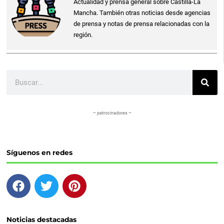
Actualidad y prensa general sobre Castilla-La
Mancha. También otras noticias desde agencias
de prensa y notas de prensa relacionadas con la
región.
Buscar
– patrocinadores –
Síguenos en redes
F
T
P
a
w
i
c
i
n
e
t
t
Noticias destacadas