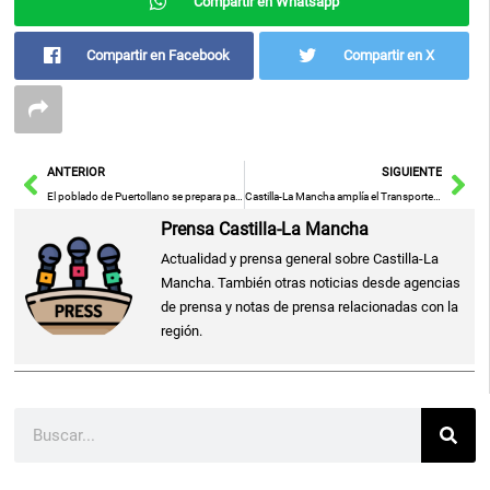
Compartir en Whatsapp
Compartir en Facebook
Compartir en X
Ant
Sig
ANTERIOR
SIGUIENTE
El poblado de Puertollano se prepara para el XXXII trofeo Sánchez Menor este sábado
Castilla-La Mancha amplía el Transporte Sensible a la Demanda en diversas zonas de la región para mejorar la movilidad de los ciudadanos
Prensa Castilla-La Mancha
Actualidad y prensa general sobre Castilla-La
Mancha. También otras noticias desde agencias
de prensa y notas de prensa relacionadas con la
región.
Buscar