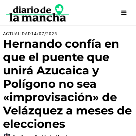
Ir
al
contenido
ACTUALIDAD
14/07/2025
Hernando confía en
que el puente que
unirá Azucaica y
Polígono no sea
«improvisación» de
Velázquez a meses de
elecciones