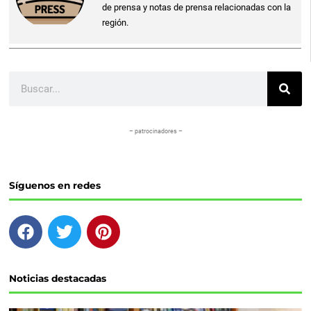
de prensa y notas de prensa relacionadas con la
región.
Buscar
– patrocinadores –
Síguenos en redes
F
T
P
a
w
i
c
i
n
e
t
t
Noticias destacadas
b
t
e
o
e
r