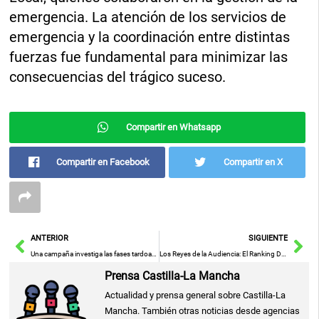
emergencia. La atención de los servicios de
emergencia y la coordinación entre distintas
fuerzas fue fundamental para minimizar las
consecuencias del trágico suceso.
Compartir en Whatsapp
Compartir en Facebook
Compartir en X
Ant
Sig
ANTERIOR
SIGUIENTE
Una campaña investiga las fases tardoantiguas y altomedievales del monasterio servitano de Cañaveruelas (Cuenca)
Los Reyes de la Audiencia: El Ranking Definitivo de Invitados de Pablo Motos y Broncano
Prensa Castilla-La Mancha
Actualidad y prensa general sobre Castilla-La
Mancha. También otras noticias desde agencias