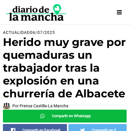
Ir
al
contenido
ACTUALIDAD
06/07/2025
Herido muy grave por
quemaduras un
trabajador tras la
explosión en una
churrería de Albacete
Por
Prensa Castilla-La Mancha
Compartir en Whatsapp
Compartir en Facebook
Compartir en X