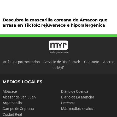
Descubre la mascarilla coreana de Amazon que
arrasa en TikTok: rejuvenece e hiporalergénica
Artículos patrocinados
Servicio de Diseño web
Contacto
Acerca
de MyR
MEDIOS LOCALES
Albacete
Diario de Cuenca
Alcázar de San Juan
Diario de La Mancha
Argamasilla
Herencia
Campo de Criptana
Más medios locales...
Ciudad Real