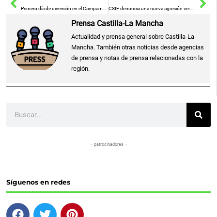
Primero día de diversión en el Campamento Urbano Granja Orea
CSIF denuncia una nueva agresión verbal en el centro de salud Tomelloso II tras la retirada del vigilante de seguridad
Prensa Castilla-La Mancha
Actualidad y prensa general sobre Castilla-La
Mancha. También otras noticias desde agencias
de prensa y notas de prensa relacionadas con la
región.
Buscar
– patrocinadores –
Síguenos en redes
F
T
P