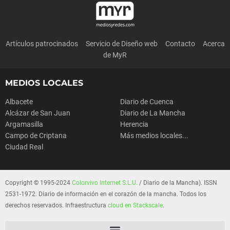
Artículos patrocinados
Servicio de Diseño web
Contacto
Acerca
de MyR
MEDIOS LOCALES
Albacete
Diario de Cuenca
Alcázar de San Juan
Diario de La Mancha
Argamasilla
Herencia
Campo de Criptana
Más medios locales...
Ciudad Real
Copyright © 1995-2024
Colorvivo Internet S.L.U.
/ Diario de la Mancha). ISSN
2531-1972. Diario de información en el corazón de la mancha. Todos los
derechos reservados. Infraestructura
cloud en Stackscale
.