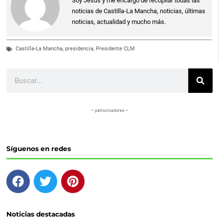
Soy Jesús y me encargo de recopilar todas las
noticias de Castilla-La Mancha, noticias, últimas
noticias, actualidad y mucho más.
Castilla-La Mancha
,
presidencia
,
Presidente CLM
Buscar
– patrocinadores –
Síguenos en redes
F
T
P
a
w
i
c
i
n
e
t
t
Noticias destacadas