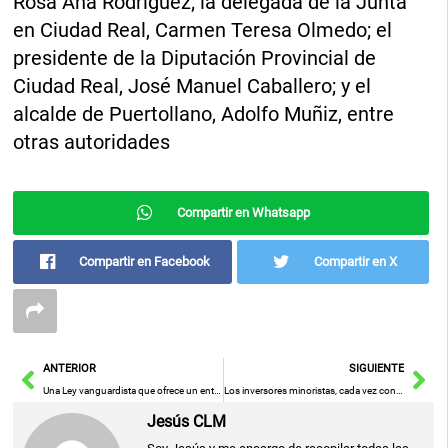
Rosa Ana Rodríguez; la delegada de la Junta
en Ciudad Real, Carmen Teresa Olmedo; el
presidente de la Diputación Provincial de
Ciudad Real, José Manuel Caballero; y el
alcalde de Puertollano, Adolfo Muñiz, entre
otras autoridades
Compartir en Whatsapp
Compartir en Facebook
Compartir en X
Ant
Sig
ANTERIOR
SIGUIENTE
Una Ley vanguardista que ofrece un entorno seguro y promueve el juego responsable
Los inversores minoristas, cada vez con más opciones inversión online
Jesús CLM