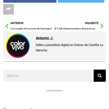
Ant
Sig
ANTERIOR
SIGUIENTE
Convocado el Concurso de Carrozas de la Feria de Albacete 2023 el plazo de recepción de solicitudes finaliza el 24 de julio
El TJUE dictamina a favor de los consumidores afectados por la comercialización abusiva del IRPH
Antonio J.
Editor y periodista digital en Diarios de Castilla-La
Mancha.
Buscar
– patrocinadores –