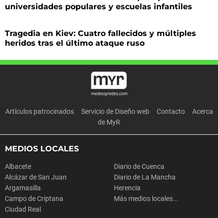
universidades populares y escuelas infantiles
Tragedia en Kiev: Cuatro fallecidos y múltiples
heridos tras el último ataque ruso
Artículos patrocinados
Servicio de Diseño web
Contacto
Acerca
de MyR
MEDIOS LOCALES
Albacete
Diario de Cuenca
Alcázar de San Juan
Diario de La Mancha
Argamasilla
Herencia
Campo de Criptana
Más medios locales...
Ciudad Real