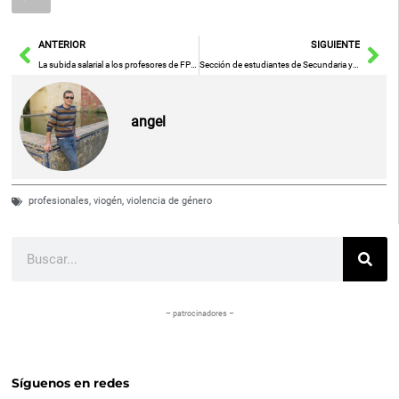
Ant
Sig
ANTERIOR
SIGUIENTE
La subida salarial a los profesores de FP demandada por STE-CLM ya se está aplicando a nivel nacional
Sección de estudiantes de Secundaria y Bachillerato visitará a Parapléjicos en la Semana del Cerebro que comienza hoy
angel
profesionales
,
viogén
,
violencia de género
Buscar
– patrocinadores –
Síguenos en redes