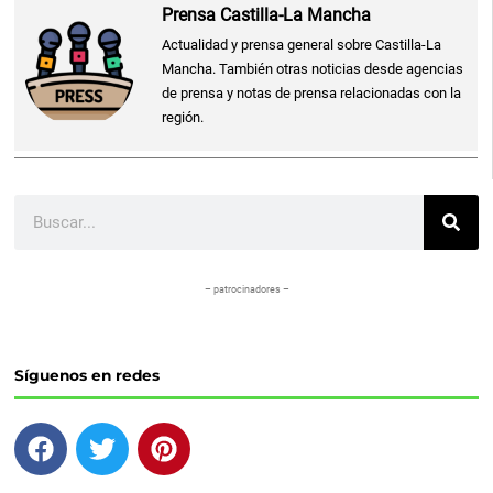
Prensa Castilla-La Mancha
Actualidad y prensa general sobre Castilla-La
Mancha. También otras noticias desde agencias
de prensa y notas de prensa relacionadas con la
región.
Buscar
– patrocinadores –
Síguenos en redes
F
T
P
a
w
i
c
i
n