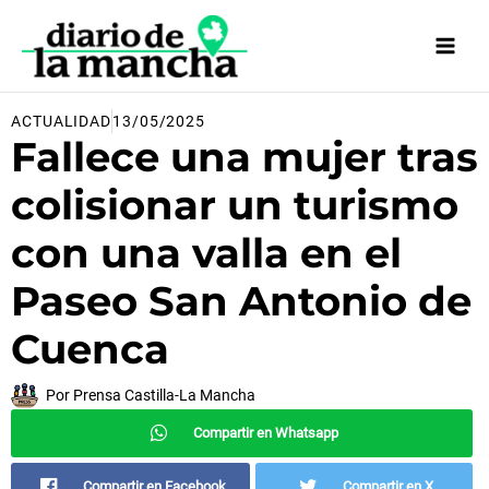
Ir
al
contenido
ACTUALIDAD
13/05/2025
Fallece una mujer tras
colisionar un turismo
con una valla en el
Paseo San Antonio de
Cuenca
Por
Prensa Castilla-La Mancha
Compartir en Whatsapp
Compartir en Facebook
Compartir en X