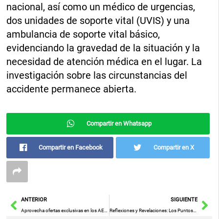
nacional, así como un médico de urgencias,
dos unidades de soporte vital (UVIS) y una
ambulancia de soporte vital básico,
evidenciando la gravedad de la situación y la
necesidad de atención médica en el lugar. La
investigación sobre las circunstancias del
accidente permanece abierta.
Compartir en Whatsapp
Compartir en Facebook
Compartir en X
Ant
Sig
ANTERIOR
SIGUIENTE
Aprovecha ofertas exclusivas en los AEG Days
Reflexiones y Revelaciones: Los Puntos Clave de la Última Entrevista Televisada con Jordi Évole