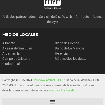
Artículos patrocinados
Servicio de Diseño web
Contacto
Acerca
de MyR
MEDIOS LOCALES
Albacete
Diario de Cuenca
Alcázar de San Juan
Diario de La Mancha
Argamasilla
Herencia
Campo de Criptana
Más medios locales...
Ciudad Real
Copyright © 1995-2024
Colorvivo Internet S.L.U.
/ Diario de la Mancha). ISSN
2531-1972. Diario de información en el corazón de la mancha. Todos los
derechos reservados. Infraestructura
cloud en Stackscale
.