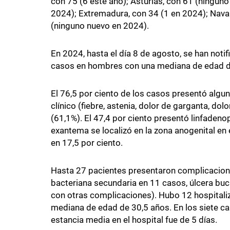
con 75 (6 este año); Asturias, con 61 (ningun
2024); Extremadura, con 34 (1 en 2024); Navarra
(ninguno nuevo en 2024).
En 2024, hasta el día 8 de agosto, se han noti
casos en hombres con una mediana de edad d
El 76,5 por ciento de los casos presentó algu
clínico (fiebre, astenia, dolor de garganta, dol
(61,1%). El 47,4 por ciento presentó linfadenop
exantema se localizó en la zona anogenital en e
en 17,5 por ciento.
Hasta 27 pacientes presentaron complicaciones
bacteriana secundaria en 11 casos, úlcera buc
con otras complicaciones). Hubo 12 hospitali
mediana de edad de 30,5 años. En los siete cas
estancia media en el hospital fue de 5 días.