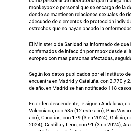
como personal de laboratorio que maneja mue
monkeypox o personal que se encarga de la des
donde se mantienen relaciones sexuales de rie
adecuado de elementos de protección individ
estrechos que no hayan pasado la enfermedad
El Ministerio de Sanidad ha informado de que 
confirmados de infección por mpox desde el ini
europeo con más personas afectadas, seguido 
Según los datos publicados por el Instituto de 
encuentra en Madrid y Cataluña, con 2.770 y 
de año, en Madrid se han notificado 118 casos
En orden descendente, le siguen Andalucía, c
Valenciana, con 585 (12 este año); País Vasco
año); Canarias, con 179 (3 en 2024); Galicia, 
2024); Castilla y León, con 91 (3 en 2024); Ar