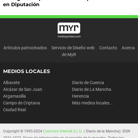
en Diputación
Artículos patrocinados
Servicio de Diseño web
Contacto
Acerca
de MyR
MEDIOS LOCALES
Albacete
Diario de Cuenca
Alcázar de San Juan
Diario de La Mancha
Argamasilla
Herencia
Campo de Criptana
Más medios locales...
Ciudad Real
Copyright © 1995-2024
Colorvivo Internet S.L.U.
/ Diario de la Mancha). ISSN