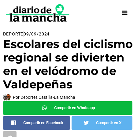
Ir
al
contenido
DEPORTE
09/09/2024
Escolares del ciclismo
regional se divierten
en el velódromo de
Valdepeñas
Por
Deportes Castilla-La Mancha
Compartir en Whatsapp
Compartir en Facebook
Compartir en X