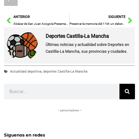
Ant
Sig
ANTERIOR
SIGUIENTE
Alcázar de San Juan Acoge la Presentación del Campeonato de España Interclubes de Pitch & Putt
Preservar la memoria del 11M: un deber democrático para el Gobierno de Castilla-La Mancha
Deportes Castilla-La Mancha
Últimas noticias y actualidad sobre Deportes en
Castilla-La Mancha, sus provincias y ciudades.
Actualidad deportiva
,
deportes Castilla-La Mancha
Buscar
– patrocinadores –
Síguenos en redes