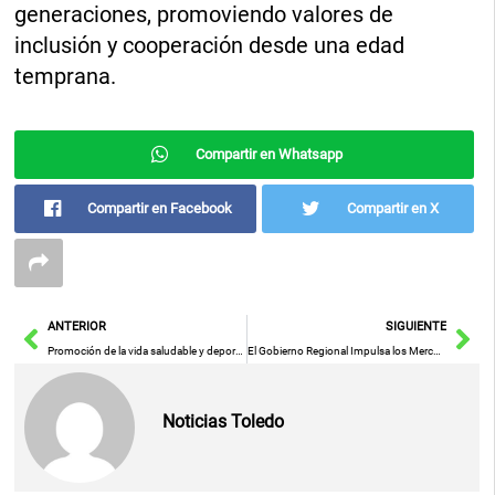
generaciones, promoviendo valores de
inclusión y cooperación desde una edad
temprana.
Compartir en Whatsapp
Compartir en Facebook
Compartir en X
Ant
Sig
ANTERIOR
SIGUIENTE
Promoción de la vida saludable y deporte en el medio rural: apuesta del Gobierno regional
El Gobierno Regional Impulsa los Mercados Ambulantes como Clave para la Vertebración Territorial
Noticias Toledo