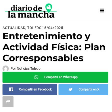
Ir
al
contenido
ACTUALIDAD
,
TOLEDO
15/04/2025
Entretenimiento y
Actividad Física: Plan
Corresponsables
Por
Noticias Toledo
Compartir en Whatsapp
Compartir en Facebook
Compartir en X