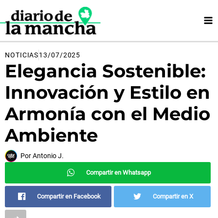
Ir
al
contenido
NOTICIAS
13/07/2025
Elegancia Sostenible:
Innovación y Estilo en
Armonía con el Medio
Ambiente
Por
Antonio J.
Compartir en Whatsapp
Compartir en Facebook
Compartir en X