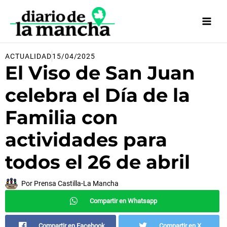
Ir
al
contenido
ACTUALIDAD
15/04/2025
El Viso de San Juan
celebra el Día de la
Familia con
actividades para
todos el 26 de abril
Por
Prensa Castilla-La Mancha
Compartir en Whatsapp
Compartir en Facebook
Compartir en X