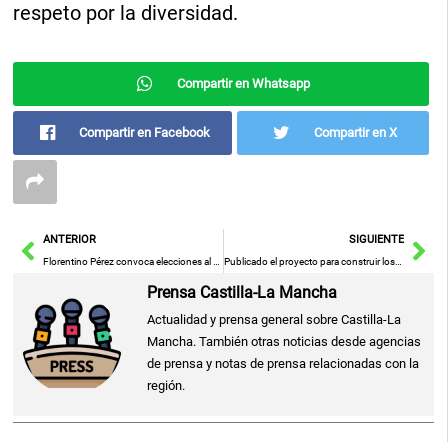
respeto por la diversidad.
Compartir en Whatsapp
Compartir en Facebook
Compartir en X
Ant
Sig
ANTERIOR
SIGUIENTE
Florentino Pérez convoca elecciones al Real Madrid y se presentará como candidato
Publicado el proyecto para construir los primeros tramos de la futura vía verde de los terrenos ferroviarios de Tarancón
Prensa Castilla-La Mancha
Actualidad y prensa general sobre Castilla-La
Mancha. También otras noticias desde agencias
de prensa y notas de prensa relacionadas con la
región.