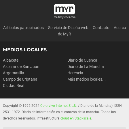
Artículos patrocinados
Servicio de Diseño web
Contacto
Acerca
de MyR
MEDIOS LOCALES
Albacete
Diario de Cuenca
Alcázar de San Juan
Diario de La Mancha
Argamasilla
Herencia
Campo de Criptana
Más medios locales...
Ciudad Real
Copyright © 1995-2024
Colorvivo Internet S.L.U.
/ Diario de la Mancha). ISSN
2531-1972. Diario de información en el corazón de la mancha. Todos los
derechos reservados. Infraestructura
cloud en Stackscale
.