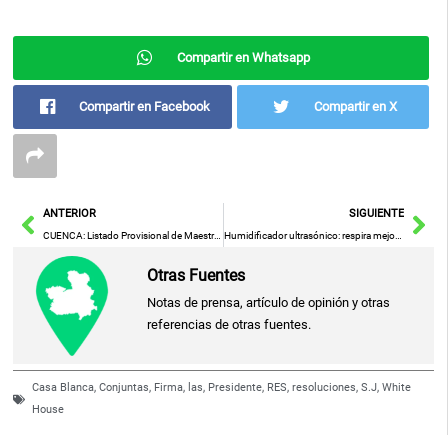
Compartir en Whatsapp
Compartir en Facebook
Compartir en X
Ant
Sig
ANTERIOR
SIGUIENTE
CUENCA: Listado Provisional de Maestros Suprimidos y con Destino Temporal para Actos Públicos
Humidificador ultrasónico: respira mejor y duerme placidamente
Otras Fuentes
Notas de prensa, artículo de opinión y otras
referencias de otras fuentes.
Casa Blanca
,
Conjuntas
,
Firma
,
las
,
Presidente
,
RES
,
resoluciones
,
S.J
,
White
House