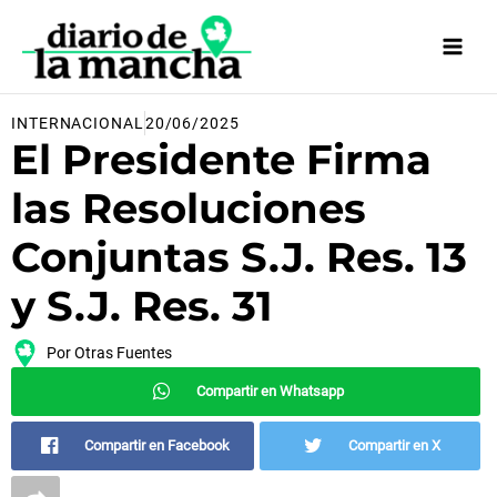
Ir
al
contenido
INTERNACIONAL
20/06/2025
El Presidente Firma
las Resoluciones
Conjuntas S.J. Res. 13
y S.J. Res. 31
Por
Otras Fuentes
Compartir en Whatsapp
Compartir en Facebook
Compartir en X