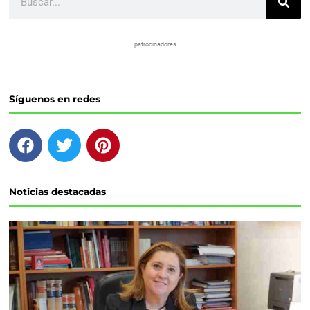
– patrocinadores –
Síguenos en redes
F
T
P
a
w
i
c
i
n
e
t
t
Noticias destacadas
b
t
e
o
e
r
o
r
e
k
s
t