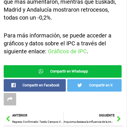
que más aumentaron, mientras que Euskadi,
Madrid y Andalucía mostraron retrocesos,
todas con un -0,2%.
Para más información, se puede acceder a
gráficos y datos sobre el IPC a través del
siguiente enlace:
Gráficos de IPC
.
Compartir en Whatsapp
Compartir en Facebook
Compartir en X
Ant
Sig
ANTERIOR
SIGUIENTE
Regreso Confirmado: Terelu Campos Volverá a la Pantalla ‘en las Mismas Condiciones’
Arquicma destaca la influencia de la inteligencia artificial en la seguridad y salud laboral en su última jornada