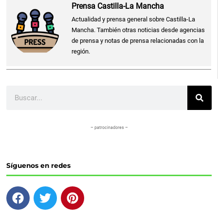
Prensa Castilla-La Mancha
Actualidad y prensa general sobre Castilla-La
Mancha. También otras noticias desde agencias
de prensa y notas de prensa relacionadas con la
región.
Buscar
– patrocinadores –
Síguenos en redes
F
T
P
a
w
i
c
i
n