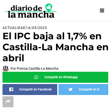
Ir
al
contenido
ACTUALIDAD
14/05/2025
El IPC baja al 1,7% en
Castilla-La Mancha en
abril
Por
Prensa Castilla-La Mancha
Compartir en Whatsapp
Compartir en Facebook
Compartir en X