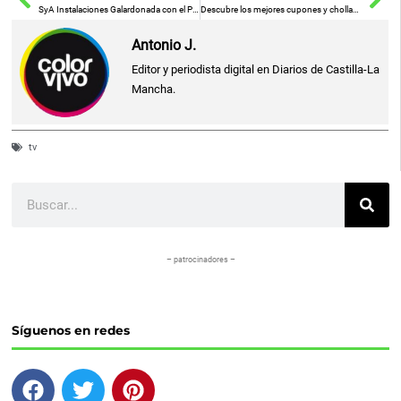
SyA Instalaciones Galardonada con el Prestigioso Premio Impulso de Seguridad GLP de Repsol
Descubre los mejores cupones y chollazos para ahorrar en tus compras
Antonio J.
Editor y periodista digital en Diarios de Castilla-La
Mancha.
tv
Buscar
– patrocinadores –
Síguenos en redes
F
T
P
a
w
i