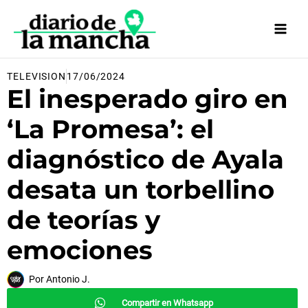
Ir
al
contenido
TELEVISION
17/06/2024
El inesperado giro en
‘La Promesa’: el
diagnóstico de Ayala
desata un torbellino
de teorías y
emociones
Por
Antonio J.
Compartir en Whatsapp