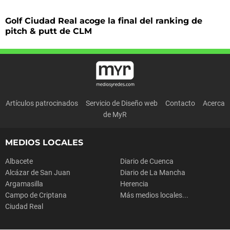
Golf Ciudad Real acoge la final del ranking de
pitch & putt de CLM
Artículos patrocinados
Servicio de Diseño web
Contacto
Acerca
de MyR
MEDIOS LOCALES
Albacete
Diario de Cuenca
Alcázar de San Juan
Diario de La Mancha
Argamasilla
Herencia
Campo de Criptana
Más medios locales...
Ciudad Real