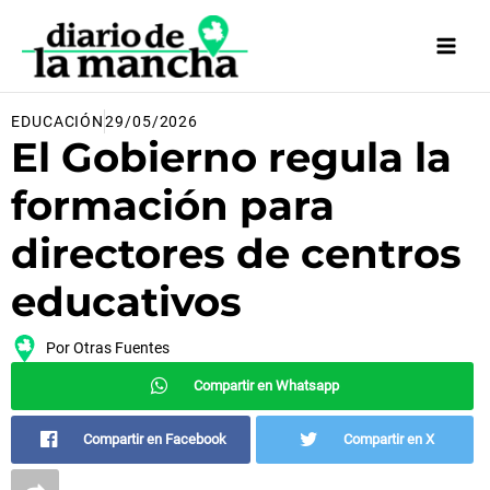
Ir
al
contenido
EDUCACIÓN
29/05/2026
El Gobierno regula la
formación para
directores de centros
educativos
Por
Otras Fuentes
Compartir en Whatsapp
Compartir en Facebook
Compartir en X