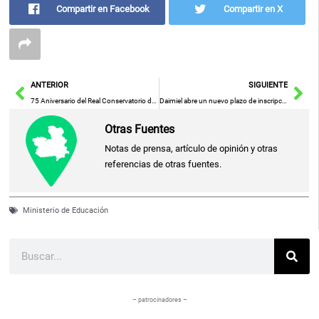
Compartir en Facebook
Compartir en X
Ant
Sig
ANTERIOR
SIGUIENTE
75 Aniversario del Real Conservatorio de Música y Danza: Concierto Emotivo en el Teatro Circo
Daimiel abre un nuevo plazo de inscripción para sus escuelas de verano deportivas
Otras Fuentes
Notas de prensa, artículo de opinión y otras
referencias de otras fuentes.
Ministerio de Educación
Buscar
– patrocinadores –