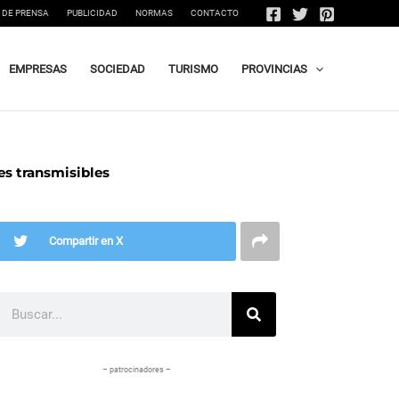
 DE PRENSA
PUBLICIDAD
NORMAS
CONTACTO
EMPRESAS
SOCIEDAD
TURISMO
PROVINCIAS
es transmisibles
Compartir en X
Buscar
– patrocinadores –