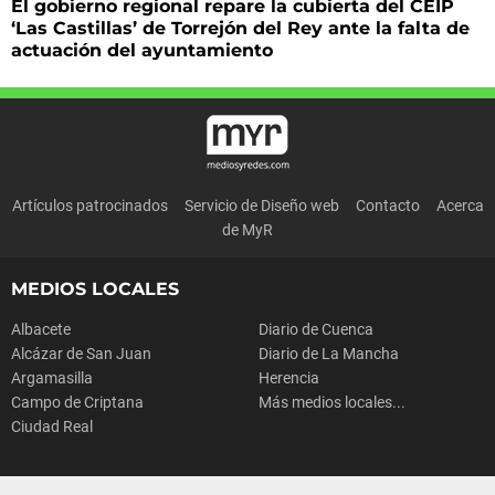
El gobierno regional repare la cubierta del CEIP
‘Las Castillas’ de Torrejón del Rey ante la falta de
actuación del ayuntamiento
Artículos patrocinados
Servicio de Diseño web
Contacto
Acerca
de MyR
MEDIOS LOCALES
Albacete
Diario de Cuenca
Alcázar de San Juan
Diario de La Mancha
Argamasilla
Herencia
Campo de Criptana
Más medios locales...
Ciudad Real