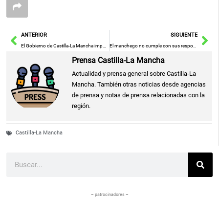
Ant
Sig
ANTERIOR
SIGUIENTE
El Gobierno de Castilla-La Mancha impulsa el deporte inclusivo y adaptado para “escalar cimas y derribar muros” en la sociedad
El manchego no cumple con sus responsabilidades y deja tareas pendientes en su jornada laboral
Prensa Castilla-La Mancha
Actualidad y prensa general sobre Castilla-La
Mancha. También otras noticias desde agencias
de prensa y notas de prensa relacionadas con la
región.
Castilla-La Mancha
Buscar
– patrocinadores –